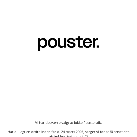
Gå
til
indhold
Vi har desværre valgt at lukke Pouster.dk.
Har du lagt en ordre inden før d. 24 marts 2026, sørger vi for at få sendt den
afsted hurtigst muligt 😊